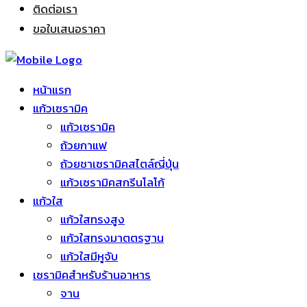
ติดต่อเรา
ขอใบเสนอราคา
หน้าแรก
แก้วเซรามิค
แก้วเซรามิค
ถ้วยกาแฟ
ถ้วยชาเซรามิคสไตล์ญี่ปุ่น
แก้วเซรามิคสกรีนโลโก้
แก้วใส
แก้วใสทรงสูง
แก้วใสทรงมาตตรฐาน
แก้วใสมีหูจับ
เซรามิคสำหรับร้านอาหาร
จาน