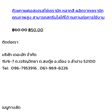
ถ้วยกาแฟเอสเปรสโซ่เซรามิก หลากสี ผลิตจากเซรามิก
คุณภาพสูง สามารถสกรีนโลโก้ได้ ทนทานต่อการใช้งาน
Original
Current
฿
60.00
฿
50.00
price
price
ติดต่อเรา
was:
is:
฿60.00.
฿50.00.
บริษัท เดอะมัก จำกัด
15/6-7 ถ.เจริญวิทยา ต.สบตุ๋ย อ.เมือง จ.ลำปาง 52100
Tel: 096-7953916 , 061-969-8226
เมนูทางลัด